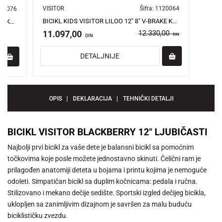
VISITOR
Šifra:
1120064
20076
BICIKL KIDS VISITOR LILOO 12" 8" V-BRAKE KONTRA 95-115 CM (12") LJUBIČASTI PERLA UV SJAJi
BICIKL KIDS VISITOR LILOO 12" 8" V-BRAKE KONTRA 95-115CM (12") LJUBIČASTI MAT UV
11.097,00
12.330,00
DIN
DIN
DETALJNIJE
OPIS
DEKLARACIJA
TEHNIČKI DETALJI
BICIKL VISITOR BLACKBERRY 12" LJUBIČASTI
Najbolji prvi bicikl za vaše dete je balansni bicikl sa pomoćnim
točkovima koje posle možete jednostavno skinuti. Čelični ram je
prilagođen anatomiji deteta u bojama i printu kojima je nemoguće
odoleti. Simpatičan bicikl sa duplim kočnicama: pedala i ručna.
Stilizovano i mekano dečije sedište. Sportski izgled dečijeg bicikla,
uklopljen sa zanimljivim dizajnom je savršen za malu buduću
biciklističku zvezdu.