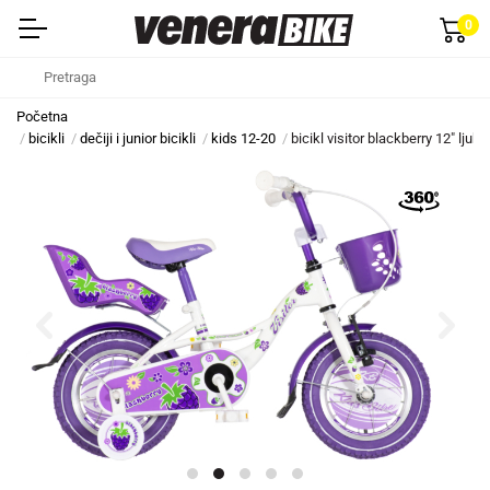
0
Početna
bicikli
dečiji i junior bicikli
kids 12-20
bicikl visitor blackberry 12" ljubi