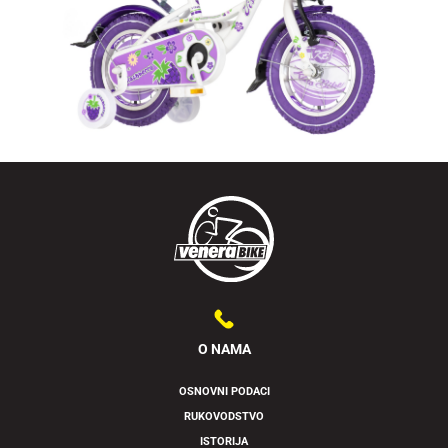
O NAMA
OSNOVNI PODACI
RUKOVODSTVO
Swipe to spin
ISTORIJA