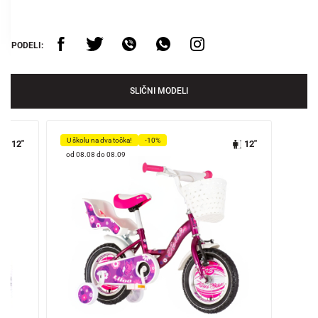
PODELI:
SLIČNI MODELI
U školu na dva točka!
-10%
12"
12"
od 08.08 do 08.09