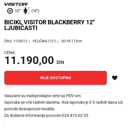
12""
(12")
BICIKL VISITOR BLACKBERRY 12"
LJUBIČASTI
Šifra: 1120013
VELIČINA (12")
OD 95-115cm
CENA:
11.190,00
DIN
NIJE DOSTUPNO
Iskazane su maloprodajne cene sa PDV-om.
Isporuka se vrši radnim danima. Rok isporuke je 3-5 radnih dana od
potvrde dostupnosti modela.
Za dodatne informacije pozovite 024-415-02-55