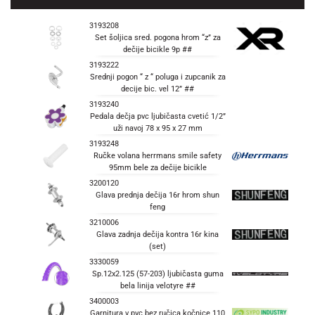
3193208
Set šoljica sred. pogona hrom “z” za
dečije bicikle 9p ##
3193222
Srednji pogon “ z “ poluga i zupcanik za
decije bic. vel 12” ##
3193240
Pedala dečja pvc ljubičasta cvetić 1/2”
uži navoj 78 x 95 x 27 mm
3193248
Ručke volana herrmans smile safety
95mm bele za dečije bicikle
3200120
Glava prednja dečija 16r hrom shun
feng
3210006
Glava zadnja dečija kontra 16r kina
(set)
3330059
Sp.12x2.125 (57-203) ljubičasta guma
bela linija velotyre ##
3400003
Garnitura v pvc bez ručica kočnice 110