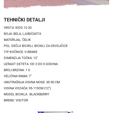
TEHNIČKI DETALJI
VRSTA: KIDS 12-20
BOJA: BELA, LJUBIČASTA
MATERIJAL: ČELIK
POL: DEČIJI BICIKLI, BICIKLI ZA DEVOJČICE
TIP KOČNICE: V-BRAKE
DIMENZIJA TOČKA: 12"
UZRAST DETETA: OD 2 DO 5 GODINA
BROJ BRZINA: 1 S
VELIČINA RAMA: 7"
UNUTRAŠNJA VISINA NOGE: 35-50 CM
VISINA VOZAČA: 95-115CM (12")
MODEL BICIKLA : BLACKBERRY
BREND: VISITOR