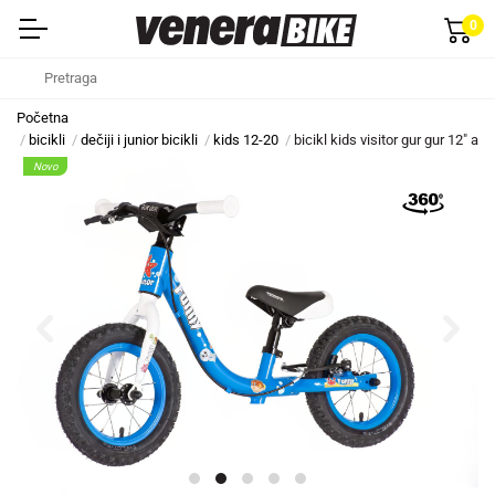
0
Početna
bicikli
dečiji i junior bicikli
kids 12-20
bicikl kids visitor gur gur 12" al
Novo