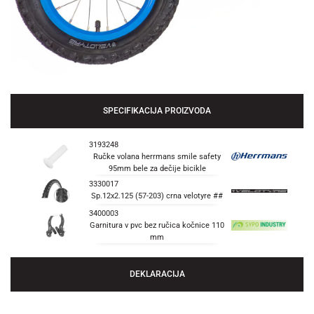
SPECIFIKACIJA PROIZVODA
3193248
Ručke volana herrmans smile safety
95mm bele za dečije bicikle
3330017
Sp.12x2.125 (57-203) crna velotyre ##
3400003
Garnitura v pvc bez ručica kočnice 110
mm
DEKLARACIJA