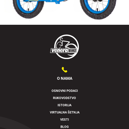
O NAMA
OSNOVNI PODACI
RUKOVODSTVO
Swipe to spin
ISTORIJA
VIRTUALNA ŠETNJA
VESTI
BLOG