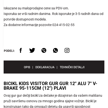
Iskazane su maloprodajne cene sa PDV-om.
Isporuka se vrši radnim danima. Rok isporuke je 3-5 radnih dana od
potvrde dostupnosti modela.
Za dodatne informacije pozovite 024-415-02-55
PODELI:
OPIS
DEKLARACIJA
TEHNIČKI DETALJI
BICIKL KIDS VISITOR GUR GUR 12" ALU 7" V-
BRAKE 95-115CM (12") PLAVI
Ovaj gur gur dečiji bicikl za dečake je dizajniran da vašem mališanu
pruži savršenu osnovu za mnogo godina sjajne vožnje. Bicikl je
konstruisan tako da omogući detetu da usavrši sposbnost