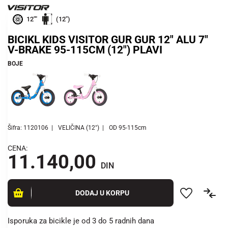
12""
(12")
BICIKL KIDS VISITOR GUR GUR 12" ALU 7"
V-BRAKE 95-115CM (12") PLAVI
BOJE
Šifra: 1120106
VELIČINA (12")
OD 95-115cm
CENA:
11.140,00
DIN
DODAJ U KORPU
Isporuka za bicikle je od 3 do 5 radnih dana