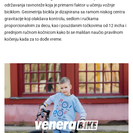
održavanja ravnoteže koja je primarni faktor u učenju vožnje
biciklom. Geometrija bicikla je dizajnirana sa ramom niskog centra
gravitacije koji olakšava kontrolu, sedlom i ručkama
proporcionalnim za decu, kao i pouzdanim točkovima od 12 incha i
prednjom ručnom kočnicom kako bi se mališan naučio pravilnom
kočenju kada za to dođe vreme.