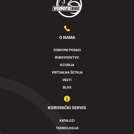
O NAMA
OSNOVNI PODACI
RUKOVODSTVO
Swipe to spin
ISTORIJA
VIRTUALNA ŠETNJA
VESTI
BLOG
KORISNIČKI SERVIS
KATALOZI
TEHNOLOGIJA