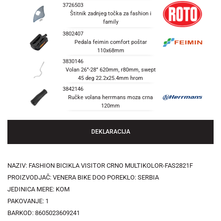
3726503
Štitnik zadnjeg točka za fashion i
family
3802407
Pedala feimin comfort poštar
110x68mm
3830146
Volan 26”-28” 620mm, r80mm, swept
45 deg 22.2x25.4mm hrom
3842146
Ručke volana herrmans moza crna
120mm
DEKLARACIJA
NAZIV: FASHION BICIKLA VISITOR CRNO MULTIKOLOR-FAS2821F
PROIZVODJAČ: VENERA BIKE DOO POREKLO: SERBIA
JEDINICA MERE: KOM
PAKOVANJE: 1
BARKOD: 8605023609241