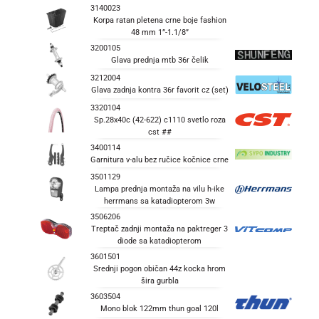
3140023
Korpa ratan pletena crne boje fashion
48 mm 1”-1.1/8”
3200105
Glava prednja mtb 36r čelik
3212004
Glava zadnja kontra 36r favorit cz (set)
3320104
Sp.28x40c (42-622) c1110 svetlo roza
cst ##
3400114
Garnitura v-alu bez ručice kočnice crne
3501129
Lampa prednja montaža na vilu h-ike
herrmans sa katadiopterom 3w
3506206
Treptač zadnji montaža na paktreger 3
diode sa katadiopterom
3601501
Srednji pogon običan 44z kocka hrom
šira gurbla
3603504
Mono blok 122mm thun goal 120l