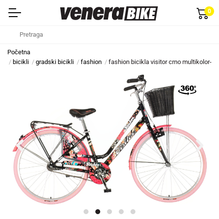
0
Početna
bicikli
gradski bicikli
fashion
fashion bicikla visitor crno multikolor-f