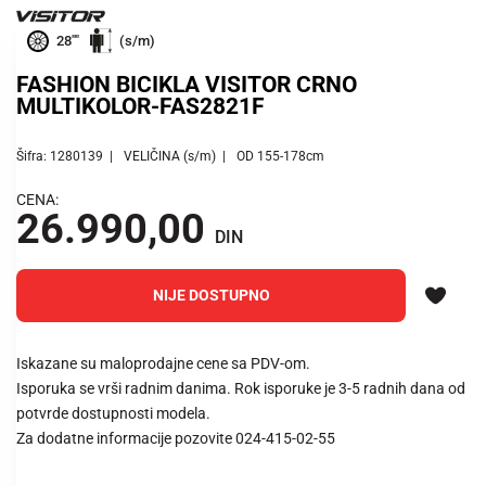
28""
(s/m)
FASHION BICIKLA VISITOR CRNO
MULTIKOLOR-FAS2821F
Šifra: 1280139
VELIČINA (s/m)
OD 155-178cm
CENA:
26.990,00
DIN
NIJE DOSTUPNO
Iskazane su maloprodajne cene sa PDV-om.
Isporuka se vrši radnim danima. Rok isporuke je 3-5 radnih dana od
potvrde dostupnosti modela.
Za dodatne informacije pozovite 024-415-02-55