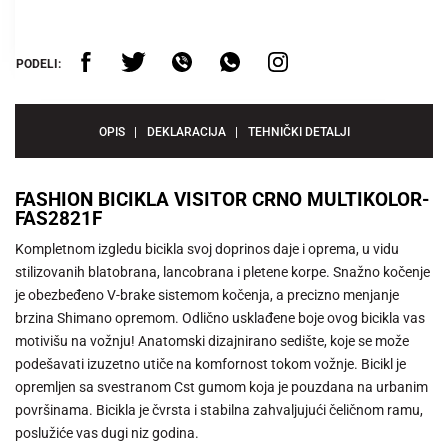
PODELI:
OPIS
DEKLARACIJA
TEHNIČKI DETALJI
FASHION BICIKLA VISITOR CRNO MULTIKOLOR-
FAS2821F
Kompletnom izgledu bicikla svoj doprinos daje i oprema, u vidu
stilizovanih blatobrana, lancobrana i pletene korpe. Snažno kočenje
je obezbeđeno V-brake sistemom kočenja, a precizno menjanje
brzina Shimano opremom. Odlično usklađene boje ovog bicikla vas
motivišu na vožnju! Anatomski dizajnirano sedište, koje se može
podešavati izuzetno utiče na komfornost tokom vožnje. Bicikl je
opremljen sa svestranom Cst gumom koja je pouzdana na urbanim
površinama. Bicikla je čvrsta i stabilna zahvaljujući čeličnom ramu,
poslužiće vas dugi niz godina.