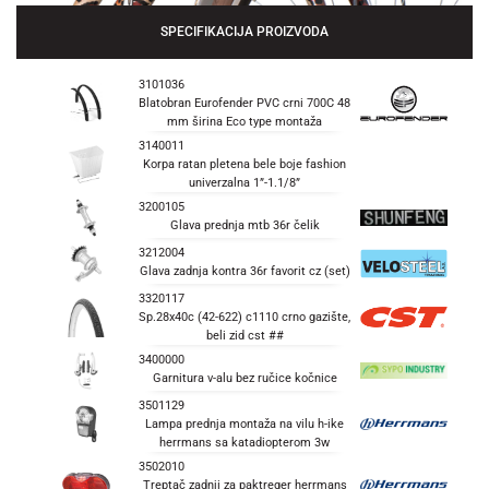
SPECIFIKACIJA PROIZVODA
3101036
Blatobran Eurofender PVC crni 700C 48
mm širina Eco type montaža
3140011
Korpa ratan pletena bele boje fashion
univerzalna 1”-1.1/8”
3200105
Glava prednja mtb 36r čelik
3212004
Glava zadnja kontra 36r favorit cz (set)
3320117
Sp.28x40c (42-622) c1110 crno gazište,
beli zid cst ##
3400000
Garnitura v-alu bez ručice kočnice
3501129
Lampa prednja montaža na vilu h-ike
herrmans sa katadiopterom 3w
3502010
Treptač zadnji za paktreger herrmans