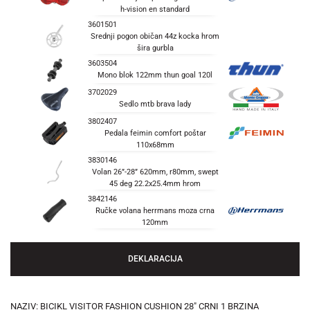
h-vision en standard
3601501
Srednji pogon običan 44z kocka hrom
šira gurbla
3603504
Mono blok 122mm thun goal 120l
3702029
Sedlo mtb brava lady
3802407
Pedala feimin comfort poštar
110x68mm
3830146
Volan 26”-28” 620mm, r80mm, swept
45 deg 22.2x25.4mm hrom
3842146
Ručke volana herrmans moza crna
120mm
DEKLARACIJA
NAZIV: BICIKL VISITOR FASHION CUSHION 28" CRNI 1 BRZINA