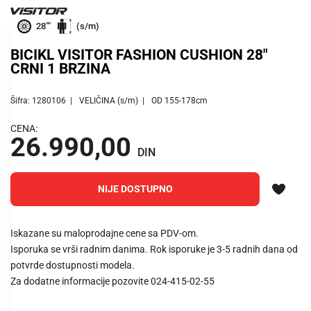
28""
(s/m)
BICIKL VISITOR FASHION CUSHION 28"
CRNI 1 BRZINA
Šifra: 1280106
VELIČINA (s/m)
OD 155-178cm
CENA:
26.990,00
DIN
NIJE DOSTUPNO
Iskazane su maloprodajne cene sa PDV-om.
Isporuka se vrši radnim danima. Rok isporuke je 3-5 radnih dana od
potvrde dostupnosti modela.
Za dodatne informacije pozovite 024-415-02-55