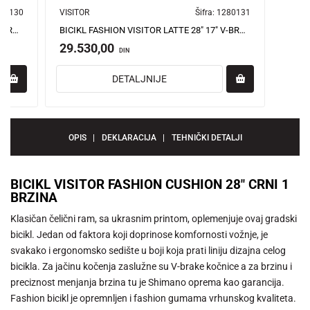
80130
VISITOR
Šifra:
1280131
BICIKL FASHION VISITOR LATTE 28" 17" V-BRAKE 6 BRZINA 155-178CM (S/M) BELO BRAON
BICIKL FASHION VISITOR LATTE 28" 17" V-BRAKE KONTRA FAVORIT 155-178CM (S/M) BELO BRAON
29.530,00
DIN
DETALJNIJE
OPIS
DEKLARACIJA
TEHNIČKI DETALJI
BICIKL VISITOR FASHION CUSHION 28" CRNI 1
BRZINA
Klasičan čelični ram, sa ukrasnim printom, oplemenjuje ovaj gradski
bicikl. Jedan od faktora koji doprinose komfornosti vožnje, je
svakako i ergonomsko sedište u boji koja prati liniju dizajna celog
bicikla. Za jačinu kočenja zaslužne su V-brake kočnice a za brzinu i
preciznost menjanja brzina tu je Shimano oprema kao garancija.
Fashion bicikl je opremnljen i fashion gumama vrhunskog kvaliteta.