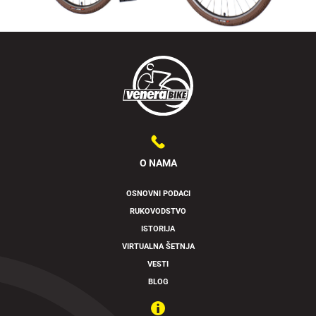
O NAMA
OSNOVNI PODACI
RUKOVODSTVO
Swipe to spin
ISTORIJA
VIRTUALNA ŠETNJA
VESTI
BLOG