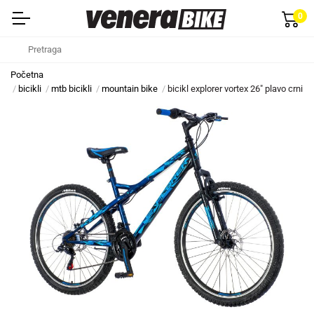
0
Početna
bicikli
mtb bicikli
mountain bike
bicikl explorer vortex 26" plavo crni du