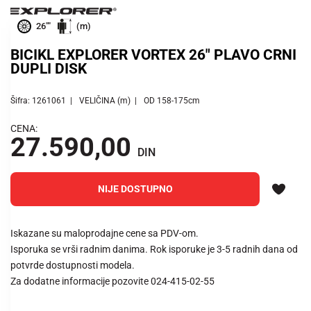
26""
(m)
BICIKL EXPLORER VORTEX 26" PLAVO CRNI
DUPLI DISK
Šifra: 1261061
VELIČINA (m)
OD 158-175cm
CENA:
27.590,00
DIN
NIJE DOSTUPNO
Iskazane su maloprodajne cene sa PDV-om.
Isporuka se vrši radnim danima. Rok isporuke je 3-5 radnih dana od
potvrde dostupnosti modela.
Za dodatne informacije pozovite 024-415-02-55