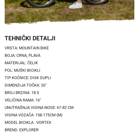
TEHNIČKI DETALJI
VRSTA: MOUNTAIN BIKE
BOJA: CRNA, PLAVA
MATERIJAL: ČELIK
POL: MUŠKI BICIKLI
TIP KOČNICE: DISK DUPLI
DIMENZIJA TOČKA: 26"
BROJ BRZINA: 18 S
VELIČINA RAMA: 16"
UNUTRAŠNJA VISINA NOGE: 67-82 CM
VISINA VOZAČA: 158-175CM (M)
MODEL BICIKLA : VORTEX
BREND: EXPLORER