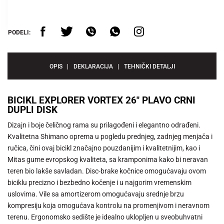
PODELI:
OPIS
DEKLARACIJA
TEHNIČKI DETALJI
BICIKL EXPLORER VORTEX 26" PLAVO CRNI
DUPLI DISK
Dizajn i boje čeličnog rama su prilagođeni i elegantno odrađeni.
Kvalitetna Shimano oprema u pogledu prednjeg, zadnjeg menjača i
ručica, čini ovaj bicikl značajno pouzdanijim i kvalitetnijim, kao i
Mitas gume evropskog kvaliteta, sa kramponima kako bi neravan
teren bio lakše savladan. Disc-brake kočnice omogućavaju ovom
biciklu precizno i bezbedno kočenje i u najgorim vremenskim
uslovima. Vile sa amortizerom omogućavaju srednje brzu
kompresiju koja omogućava kontrolu na promenjivom i neravnom
terenu. Ergonomsko sedište je idealno uklopljen u sveobuhvatni