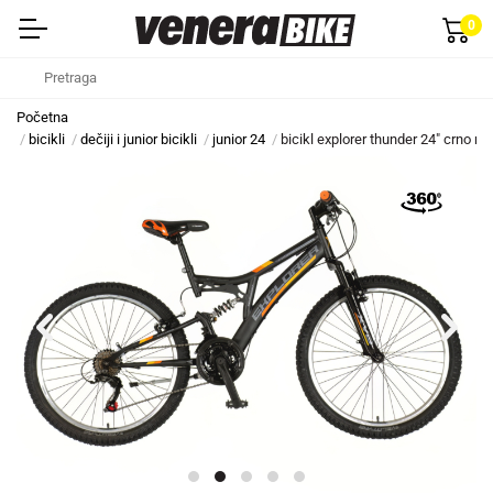
0
Početna
bicikli
dečiji i junior bicikli
junior 24
bicikl explorer thunder 24" crno na