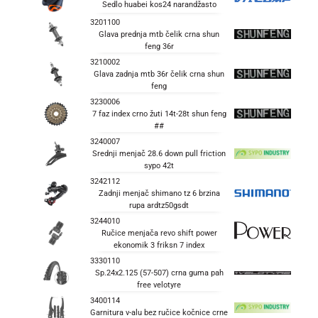
Sedlo huabei kos24 narandžasto
3201100
Glava prednja mtb čelik crna shun
feng 36r
3210002
Glava zadnja mtb 36r čelik crna shun
feng
3230006
7 faz index crno žuti 14t-28t shun feng
##
3240007
Srednji menjač 28.6 down pull friction
sypo 42t
3242112
Zadnji menjač shimano tz 6 brzina
rupa ardtz50gsdt
3244010
Ručice menjača revo shift power
ekonomik 3 friksn 7 index
3330110
Sp.24x2.125 (57-507) crna guma pah
free velotyre
3400114
Garnitura v-alu bez ručice kočnice crne