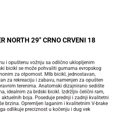
ER NORTH 29" CRNO CRVENI 18
vnu i opuštenu vožnju sa odlično uklopljenim
nski bicikl se može pohvaliti gumama evropskog
nonim za otpornost. Mtb bicikl, jednostavan,
niran za rekreaciju i zabavu, namenjen za opušten
 neravnim terenima. Anatomski dizajnirano sedište
, idealnim za brdski bicikl. Izdržljiv čelični ram,
 aktuelnih boja. Poseduje prednji i zadnji kvalitetni
e brzina. Opremljen laganim i kvalitetnim V-brake
a odlikuje preciznost u kočenju i dug vek