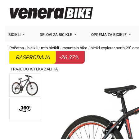
BICIKLI
DELOVI ZA BICIKLE
OPREMA ZA BICIKLE
Početna
bicikli
mtb bicikli
mountain bike
bicikl explorer north 29" crn
RASPRODAJA
-26.37%
TRAJE DO ISTEKA ZALIHA