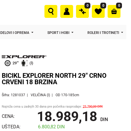
0
0
0
DELOVI I OPREMA
SPORT I HOBI
ROLERI I TROTINETI
29""
(l)
BICIKL EXPLORER NORTH 29" CRNO
CRVENI 18 BRZINA
Šifra: 1281037
VELIČINA (l)
OD 170-185cm
Najniža cena u zadnjih 30 dana pre početka rasprodaje:
25.790,00
DIN
18.989,18
CENA:
DIN
UŠTEDA:
6.800,82
DIN