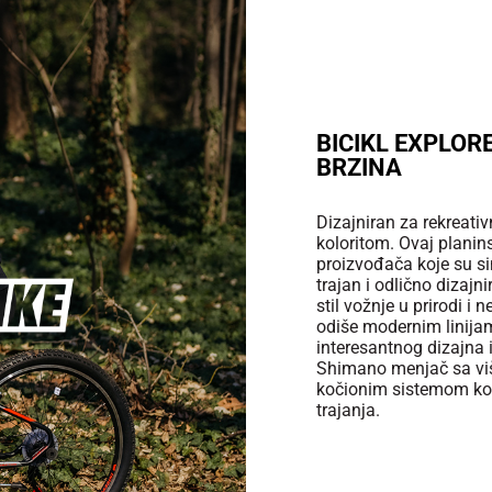
BICIKL EXPLOR
BRZINA
Dizajniran za rekreati
koloritom. Ovaj plani
proizvođača koje su si
trajan i odlično dizaj
stil vožnje u prirodi i
odiše modernim linijama
interesantnog dizajna i
Shimano menjač sa viš
kočionim sistemom kog
trajanja.