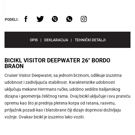
PODELI:
OPIS
DEKLARACIJA
TEHNIČKI DETALJI
BICIKL VISITOR DEEPWATER 26" BORDO
BRAON
Cruiser Visitor Deepwater, sa jednom brzinom, odlikuje izuzetna
udobnost i zadivljujuća stabilnost. Karakteristike udobnosti
uključuju mekane Herrmans ručke, udobno sedište italijanskog
dizajna i geometrija čeličnog rama. Ovaj bicikl uključuje i svu prateću
opremu kao što je prednja pletena korpa od ratana, rasvetu,
prtljažnik pozadi kao i blatobrane čiji dizajn doprinosi doživljaju
vožnje. Ovakav bicikl je izuzetno lako voziti.