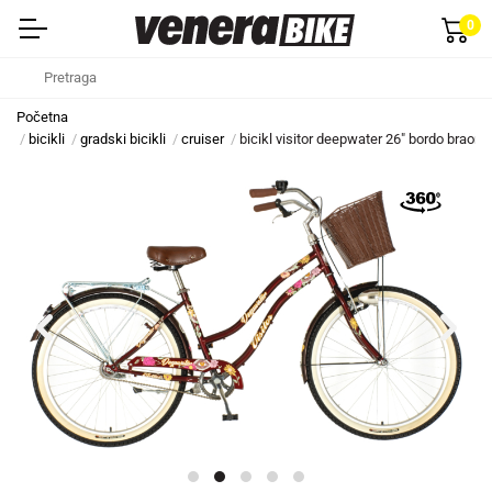
0
Početna
bicikli
gradski bicikli
cruiser
bicikl visitor deepwater 26" bordo braon