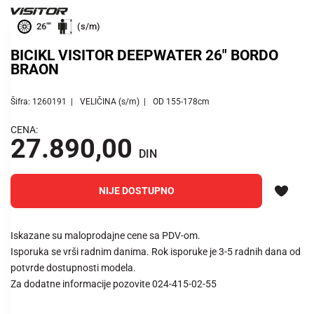
26""
(s/m)
BICIKL VISITOR DEEPWATER 26" BORDO
BRAON
Šifra: 1260191
VELIČINA (s/m)
OD 155-178cm
CENA:
27.890,00
DIN
NIJE DOSTUPNO
Iskazane su maloprodajne cene sa PDV-om.
Isporuka se vrši radnim danima. Rok isporuke je 3-5 radnih dana od
potvrde dostupnosti modela.
Za dodatne informacije pozovite 024-415-02-55