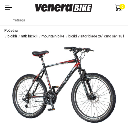
0
Početna
bicikli
mtb bicikli
mountain bike
bicikl visitor blade 26" crno sivi 18 br