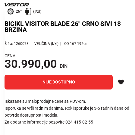
26""
(l/xl)
BICIKL VISITOR BLADE 26" CRNO SIVI 18
BRZINA
Šifra: 1260078
VELIČINA (l/xl)
OD 167-192cm
CENA:
30.990,00
DIN
NIJE DOSTUPNO
Iskazane su maloprodajne cene sa PDV-om.
Isporuka se vrši radnim danima. Rok isporuke je 3-5 radnih dana od
potvrde dostupnosti modela.
Za dodatne informacije pozovite 024-415-02-55