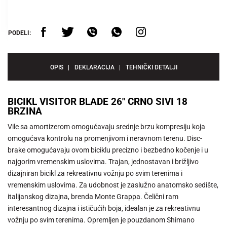
PODELI:
OPIS
DEKLARACIJA
TEHNIČKI DETALJI
BICIKL VISITOR BLADE 26" CRNO SIVI 18
BRZINA
Vile sa amortizerom omogućavaju srednje brzu kompresiju koja
omogućava kontrolu na promenjivom i neravnom terenu. Disc-
brake omogućavaju ovom biciklu precizno i bezbedno kočenje i u
najgorim vremenskim uslovima. Trajan, jednostavan i brižljivo
dizajniran bicikl za rekreativnu vožnju po svim terenima i
vremenskim uslovima. Za udobnost je zaslužno anatomsko sedište,
italijanskog dizajna, brenda Monte Grappa. Čelični ram
interesantnog dizajna i ističućih boja, idealan je za rekreativnu
vožnju po svim terenima. Opremljen je pouzdanom Shimano