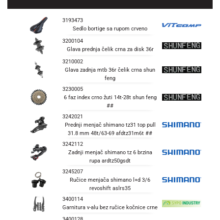
3193473
Sedlo bortige sa rupom crveno
3200104
Glava prednja čelik crna za disk 36r
3210002
Glava zadnja mtb 36r čelik crna shun
feng
3230005
6 faz index crno žuti 14t-28t shun feng
##
3242021
Prednji menjač shimano tz31 top pull
31.8 mm 48t/63-69 afdtz31m6t ##
3242112
Zadnji menjač shimano tz 6 brzina
rupa ardtz50gsdt
3245207
Ručice menjača shimano l+d 3/6
revoshift aslrs35
3400114
Garnitura v-alu bez ručice kočnice crne
3400128