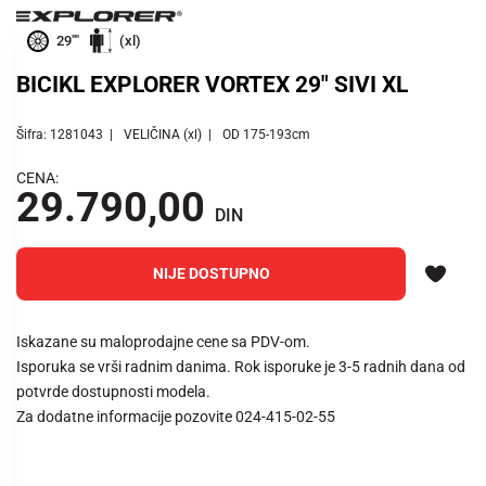
29""
(xl)
BICIKL EXPLORER VORTEX 29" SIVI XL
Šifra: 1281043
VELIČINA (xl)
OD 175-193cm
CENA:
29.790,00
DIN
NIJE DOSTUPNO
Iskazane su maloprodajne cene sa PDV-om.
Isporuka se vrši radnim danima. Rok isporuke je 3-5 radnih dana od
potvrde dostupnosti modela.
Za dodatne informacije pozovite 024-415-02-55