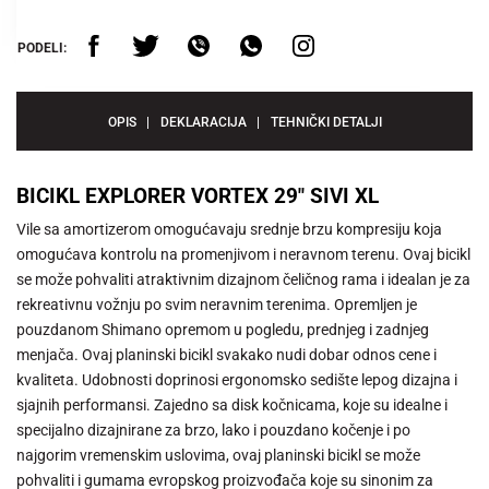
PODELI:
OPIS
DEKLARACIJA
TEHNIČKI DETALJI
BICIKL EXPLORER VORTEX 29" SIVI XL
Vile sa amortizerom omogućavaju srednje brzu kompresiju koja
omogućava kontrolu na promenjivom i neravnom terenu. Ovaj bicikl
se može pohvaliti atraktivnim dizajnom čeličnog rama i idealan je za
rekreativnu vožnju po svim neravnim terenima. Opremljen je
pouzdanom Shimano opremom u pogledu, prednjeg i zadnjeg
menjača. Ovaj planinski bicikl svakako nudi dobar odnos cene i
kvaliteta. Udobnosti doprinosi ergonomsko sedište lepog dizajna i
sjajnih performansi. Zajedno sa disk kočnicama, koje su idealne i
specijalno dizajnirane za brzo, lako i pouzdano kočenje i po
najgorim vremenskim uslovima, ovaj planinski bicikl se može
pohvaliti i gumama evropskog proizvođača koje su sinonim za