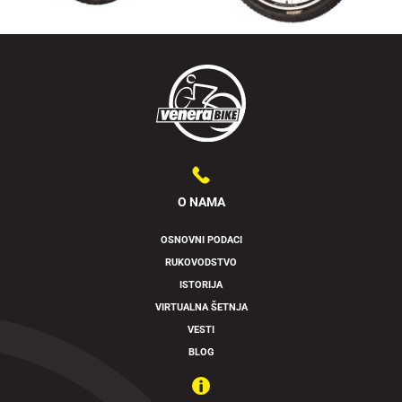
O NAMA
OSNOVNI PODACI
RUKOVODSTVO
Swipe to spin
ISTORIJA
VIRTUALNA ŠETNJA
VESTI
BLOG