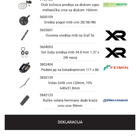
Disk kočnica prednja sa diskom sypo
mehanička crna sa diskom 160mm
3600109
Srednji pogon mtb crni 28/38/48t
3603001
Osovina srednja mtb na šraf 5s
3604003
Set šolja srednja mtb 34.8 mm 1.37 x
24t navoj
3802404
Pedala pp sa katadiopterom 111 x 86
3830139
Volan čelik crni r20mm, 10%
640x31.8mm
3842125
Ručke volana herrmans dude kraće
crno sive 90mm
DEKLARACIJA