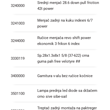
Srednji menjač 28.6 down pull friction
3240000
42t power
Menjač zadnji na kuku indexni 6/7
3241003
power
Ručice menjača revo shift power
3244000
ekonomik 3 friksn 6 index
Sp.28x1.3x8x1 5/8 (37-622) crna
3330119
guma pah free velotyre ##
3400000
Garnitura v-alu bez ručice kočnice
Lampa prednja led diode sa držačem
3501100
crno sive sibe-sail
Treptač zadnji montaža na paktreger