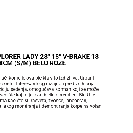
PLORER LADY 28" 18" V-BRAKE 18
8CM (S/M) BELO ROZE
jući kome je ova bicikla vrlo izdržljiva. Urbani
 pokretu. Interesantnog dizajna i predivnih boja.
iciju sedenja, omogućava korman koji se može
edište kojim je ovaj bicikl opremljen. Bicikl je
ma kao što su rasveta, zvonce, lancobran,
 lakog montiranja i demontiranja korpe na volan.