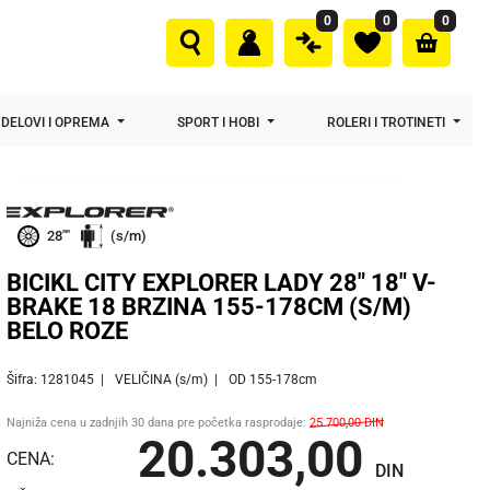
0
0
0
DELOVI I OPREMA
SPORT I HOBI
ROLERI I TROTINETI
28""
(s/m)
BICIKL CITY EXPLORER LADY 28" 18" V-
BRAKE 18 BRZINA 155-178CM (S/M)
BELO ROZE
Šifra: 1281045
VELIČINA (s/m)
OD 155-178cm
Najniža cena u zadnjih 30 dana pre početka rasprodaje:
25.700,00
DIN
20.303,00
CENA:
DIN