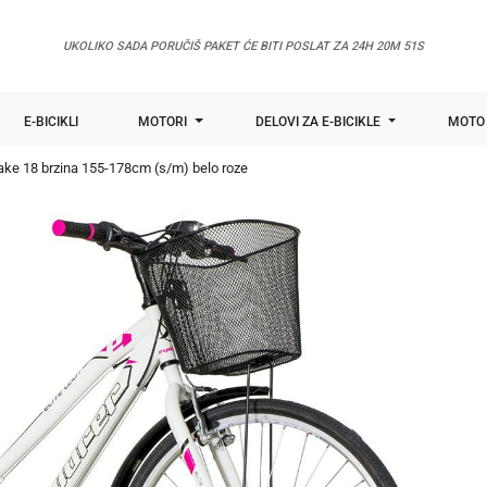
UKOLIKO SADA PORUČIŠ PAKET ĆE BITI POSLAT ZA
24H 20M 50S
E-BICIKLI
MOTORI
DELOVI ZA E-BICIKLE
MOTO 
-brake 18 brzina 155-178cm (s/m) belo roze