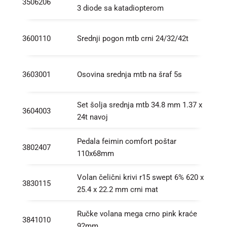
3506206
3 diode sa katadiopterom
3600110
Srednji pogon mtb crni 24/32/42t
3603001
Osovina srednja mtb na šraf 5s
Set šolja srednja mtb 34.8 mm 1.37 x
3604003
24t navoj
Pedala feimin comfort poštar
3802407
110x68mm
Volan čelični krivi r15 swept 6% 620 x
3830115
25.4 x 22.2 mm crni mat
Ručke volana mega crno pink kraće
3841010
92mm