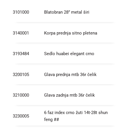
3101000
Blatobran 28” metal širi
3140001
Korpa prednja sitno pletena
3193484
Sedlo huabei elegant crno
3200105
Glava prednja mtb 36r čelik
3210000
Glava zadnja mtb 36r čelik
6 faz index crno žuti 14t-28t shun
3230005
feng ##