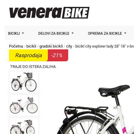
BICIKLI
DELOVI ZA BICIKLE
OPREMA ZA BICIKLE
Početna
bicikli
gradski bicikli
city
bicikl city explorer lady 28" 18" v
Rasprodaja
-21%
TRAJE DO ISTEKA ZALIHA