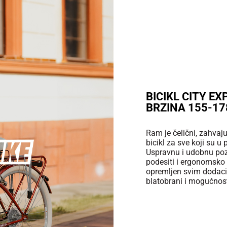
BICIKL CITY EX
BRZINA 155-17
Ram je čelični, zahvaju
bicikl za sve koji su u
Uspravnu i udobnu poz
podesiti i ergonomsko s
opremljen svim dodaci
blatobrani i mogućnost