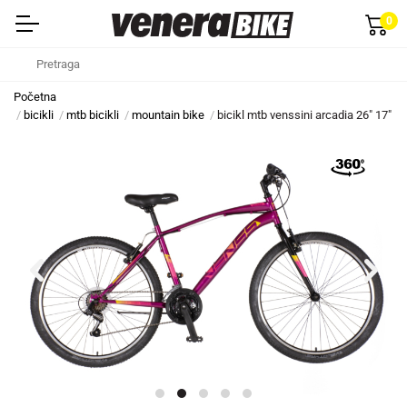
0
Početna
bicikli
mtb bicikli
mountain bike
bicikl mtb venssini arcadia 26" 17" v