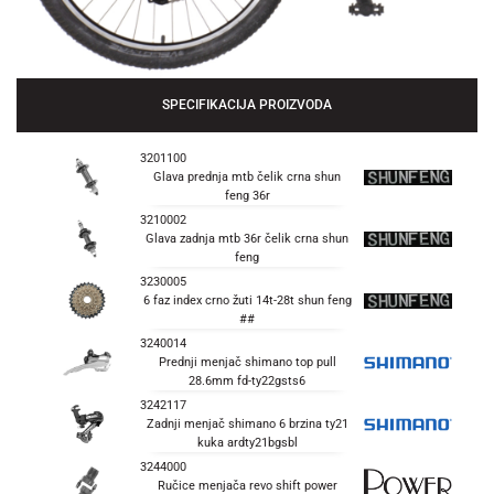
SPECIFIKACIJA PROIZVODA
3201100
Glava prednja mtb čelik crna shun
feng 36r
3210002
Glava zadnja mtb 36r čelik crna shun
feng
3230005
6 faz index crno žuti 14t-28t shun feng
##
3240014
Prednji menjač shimano top pull
28.6mm fd-ty22gsts6
3242117
Zadnji menjač shimano 6 brzina ty21
kuka ardty21bgsbl
3244000
Ručice menjača revo shift power