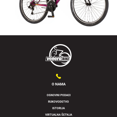
O NAMA
OSNOVNI PODACI
RUKOVODSTVO
Swipe to spin
ISTORIJA
VIRTUALNA ŠETNJA