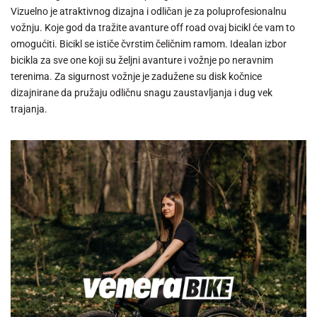
Vizuelno je atraktivnog dizajna i odličan je za poluprofesionalnu
vožnju. Koje god da tražite avanture off road ovaj bicikl će vam to
omogućiti. Bicikl se ističe čvrstim čeličnim ramom. Idealan izbor
bicikla za sve one koji su željni avanture i vožnje po neravnim
terenima. Za sigurnost vožnje je zadužene su disk kočnice
dizajnirane da pružaju odličnu snagu zaustavljanja i dug vek
trajanja.