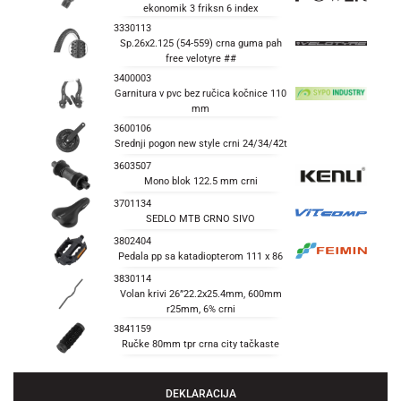
ekonomik 3 friksn 6 index
3330113
Sp.26x2.125 (54-559) crna guma pah
free velotyre ##
3400003
Garnitura v pvc bez ručica kočnice 110
mm
3600106
Srednji pogon new style crni 24/34/42t
3603507
Mono blok 122.5 mm crni
3701134
SEDLO MTB CRNO SIVO
3802404
Pedala pp sa katadiopterom 111 x 86
3830114
Volan krivi 26”22.2x25.4mm, 600mm
r25mm, 6% crni
3841159
Ručke 80mm tpr crna city tačkaste
DEKLARACIJA