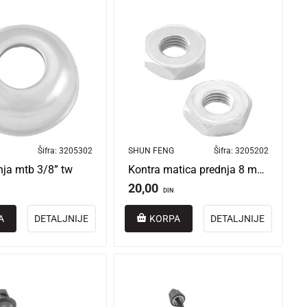
Šifra:
3205302
SHUN FENG
Šifra:
3205202
nja mtb 3/8” tw
Kontra matica prednja 8 mm obična
20,00
DIN
A
DETALJNIJE
KORPA
DETALJNIJE