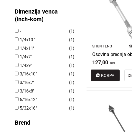
Dimenzija venca
(inch-kom)
-
(1)
1/4x10 "
(1)
SHUN FENG
Ši
1/4x11"
(1)
1/4x7"
(1)
127,00
DIN
1/4x9"
(1)
3/16x10"
(1)
KORPA
D
3/16x7"
(1)
3/16x8"
(1)
5/16x12"
(1)
5/32x16"
(1)
Brend