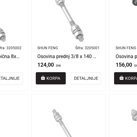
fra:
3205002
SHUN FENG
Šifra:
3205001
SHUN FENG
Osovina prednja obična 8x140 mm
Osovina prednj 3/8 x 140 mm mtb
124,00
156,00
DIN
D
ETALJNIJE
KORPA
DETALJNIJE
KORP