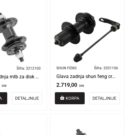
SHUN FENG
Šifra:
3201106
Šifra:
3212100
Glava zadnja shun feng crna brzo skidajuća, kasetna za disk, 36r
Glava prednja mtb za disk 24r alu crna shunfeng aerospoke
2.719,00
DIN
DIN
A
DETALJNIJE
KORPA
DETALJNIJE