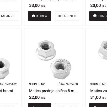
33,00
20,00
DIN
DIN
ETALJNIJE
KORPA
DETALJNIJE
KORP
fra:
3205102
SHUN FENG
Šifra:
3205200
SHUN FENG
Konus prednji obični hromirani 5/16” 8 mm
Matica prednja obična 8 mm sa šeširom
22,00
31,00
DIN
DIN