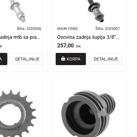
Šifra:
3205006
SHUN FENG
Šifra:
3205007
Osovina zadnja mtb sa prašinarom kineska 3/8” x 175mm
Osovina zadnja šuplja 3/8” x 140 mm
257,00
IN
DIN
A
DETALJNIJE
KORPA
DETALJNIJE