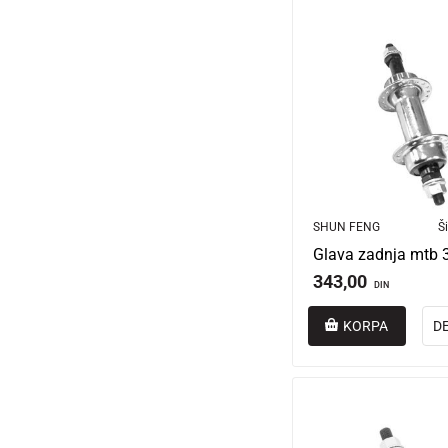
SHUN FENG
Ši
Glava zadnja mtb 3
343,00
DIN
KORPA
D