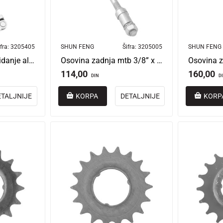
fra:
3205405
SHUN FENG
Šifra:
3205005
SHUN FENG
Igla zadnja brzo skidanje aluminijum 4.5 x 186 mm
Osovina zadnja mtb 3/8” x 175mm
114,00
160,00
DIN
D
ETALJNIJE
KORPA
DETALJNIJE
KORP