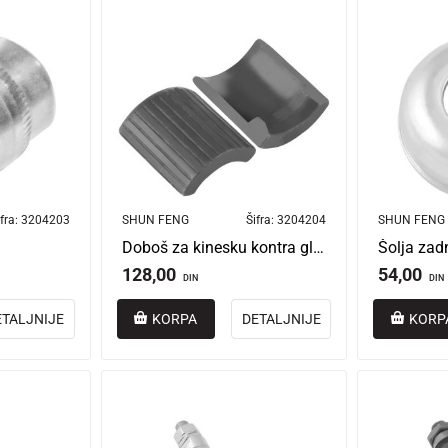
fra:
3204203
SHUN FENG
Šifra:
3204204
SHUN FENG
Doboš za kinesku kontra glavu ( 2 )
Šolja zad
128,00
54,00
DIN
DIN
ETALJNIJE
KORPA
DETALJNIJE
KORP