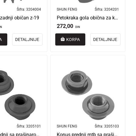
Šifra:
3204004
SHUN FENG
Šifra:
3204201
zadnji običan z-19
Petokraka gola obična za kinesku kontra glavu
272,00
IN
DIN
A
DETALJNIJE
KORPA
DETALJNIJE
Šifra:
3205101
SHUN FENG
Šifra:
3205103
Konus prednji sa prašinarom 5/16 x 26t 8 mm kina
Konus prednji mtb sa prašinarom 3/8” x 26t 10 mm kina