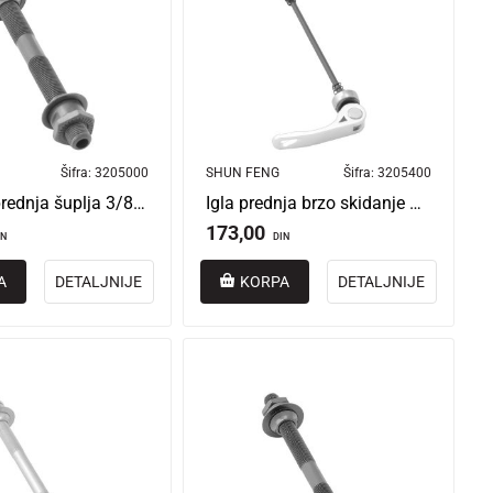
Šifra:
3205000
SHUN FENG
Šifra:
3205400
Osovina prednja šuplja 3/8”x110mm
Igla prednja brzo skidanje aluminijum 4.5 x 112 mm
173,00
IN
DIN
A
DETALJNIJE
KORPA
DETALJNIJE