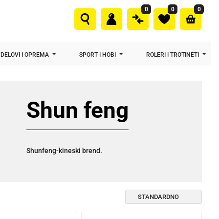
0
0
0
DELOVI I OPREMA
SPORT I HOBI
ROLERI I TROTINETI
Shun feng
Shunfeng-kineski brend.