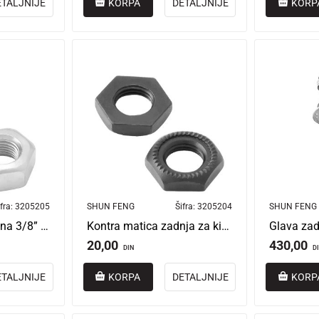
ETALJNIJE
KORPA
DETALJNIJE
KORP
fra:
3205205
SHUN FENG
Šifra:
3205204
SHUN FENG
Matica zadnja obična 3/8” 10 mm
Kontra matica zadnja za kinesku kontra glavu 3/8” 10 mm ##
Glava zad
20,00
430,00
DIN
D
ETALJNIJE
KORPA
DETALJNIJE
KORP