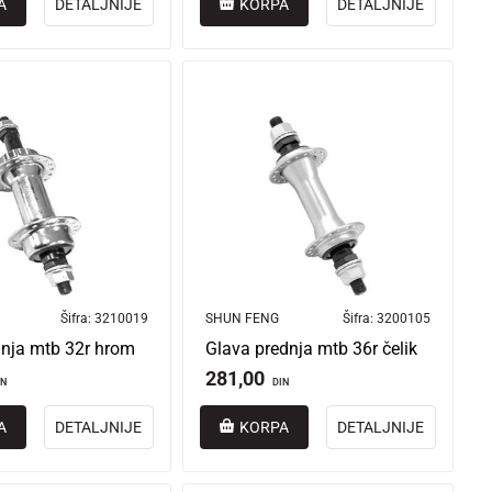
A
DETALJNIJE
KORPA
DETALJNIJE
Šifra:
3210019
SHUN FENG
Šifra:
3200105
nja mtb 32r hrom
Glava prednja mtb 36r čelik
281,00
IN
DIN
A
DETALJNIJE
KORPA
DETALJNIJE