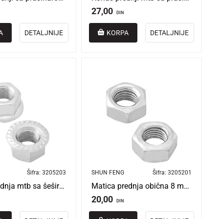
27,00
DIN
A
DETALJNIJE
KORPA
DETALJNIJE
Šifra:
3205203
SHUN FENG
Šifra:
3205201
Matica zadnja mtb sa šeširom 3/8” 10 mm
Matica prednja obična 8 mm bez šešira
20,00
DIN