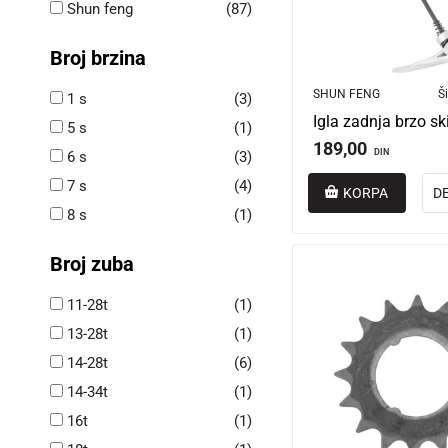
Shun feng
(87)
Broj brzina
SHUN FENG
Ši
1 s
(3)
5 s
(1)
189,00
DIN
6 s
(3)
7 s
(4)
KORPA
D
8 s
(1)
Broj zuba
11-28t
(1)
13-28t
(1)
14-28t
(6)
14-34t
(1)
16t
(1)