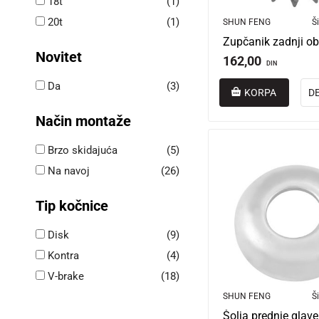
18t
(1)
20t
(1)
SHUN FENG
Ši
Zupčanik zadnji ob
Novitet
162,00
DIN
Da
(3)
KORPA
D
Način montaže
Brzo skidajuća
(5)
Na navoj
(26)
Tip kočnice
Disk
(9)
Kontra
(4)
V-brake
(18)
SHUN FENG
Ši