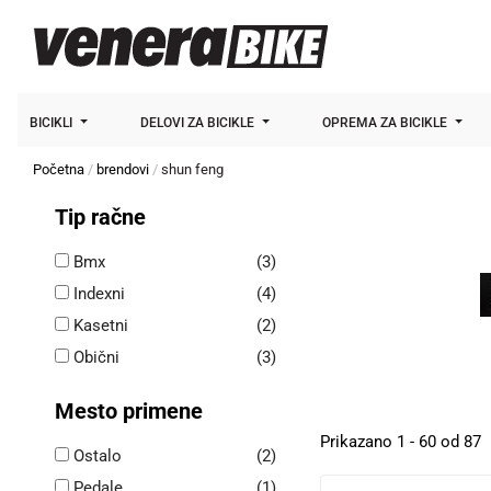
BICIKLI
DELOVI ZA BICIKLE
OPREMA ZA BICIKLE
Početna
brendovi
shun feng
Tip račne
Bmx
(3)
Indexni
(4)
Kasetni
(2)
Obični
(3)
Mesto primene
Prikazano 1 - 60 od 87
Ostalo
(2)
Pedale
(1)