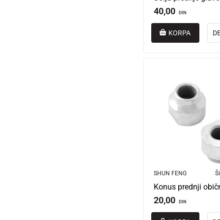
40,00
DIN
KORPA
D
SHUN FENG
Ši
20,00
DIN