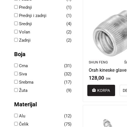
Prednji
(1)
Prednji i zadnji
(1)
Srednji
(4)
Volan
(2)
Zadnji
(2)
Boja
SHUN FENG
Ši
Crna
(31)
Orah kineske glave
Siva
(32)
128,00
DIN
Srebrna
(17)
Žuta
(9)
KORPA
D
Materijal
Alu
(12)
Čelik
(75)