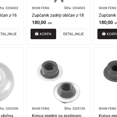
fra:
3204002
SHUN FENG
Šifra:
3204003
SHUN FENG
ičan z-16
Zupčanik zadnji običan z-18
Zupčanik 
180,00
180,00
DIN
D
ETALJNIJE
KORPA
DETALJNIJE
KORP
fra:
3205300
SHUN FENG
Šifra:
3205100
SHUN FENG
Šolja prednje glave obična plića 10 x 23 mm tw
Konus prednji sa prašinarom 5/16 x 26t 8 mm tw