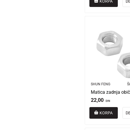
KORPA
D
SHUN FENG
Ši
22,00
DIN
KORPA
D